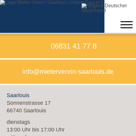
Home
06831 41 77 8
Beratung
info@mieterverein-saarlouis.de
Verein
Formulare zum Beitritt
Saarlouis
Satzung
Sonnenstrasse 17
66740 Saarlouis
Kontakt
dienstags
Neuigkeiten
13:00 Uhr bis 17:00 Uhr