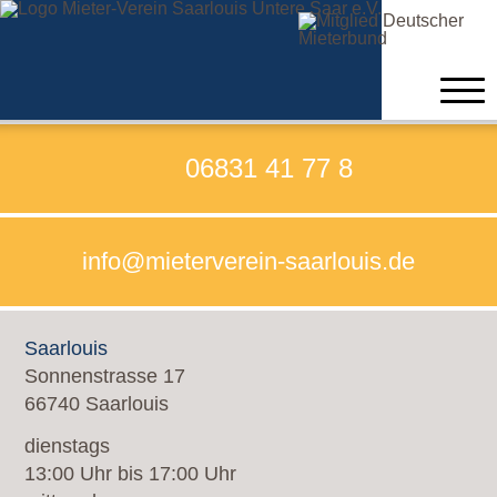
Home
06831 41 77 8
Beratung
info@mieterverein-saarlouis.de
Verein
Formulare zum Beitritt
Saarlouis
Satzung
Sonnenstrasse 17
66740 Saarlouis
Kontakt
dienstags
Neuigkeiten
13:00 Uhr bis 17:00 Uhr