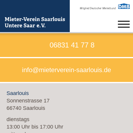
Home
06831 41 77 8
Beratung
info@mieterverein-saarlouis.de
Verein
Formulare zum Beitritt
Saarlouis
Satzung
Sonnenstrasse 17
66740 Saarlouis
Kontakt
dienstags
Neuigkeiten
13:00 Uhr bis 17:00 Uhr