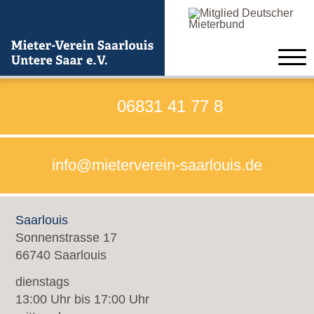
Home
06831 41 77 8
Beratung
info@mieterverein-saarlouis.de
Verein
Formulare zum Beitritt
Saarlouis
Satzung
Sonnenstrasse 17
66740 Saarlouis
Kontakt
dienstags
Neuigkeiten
13:00 Uhr bis 17:00 Uhr