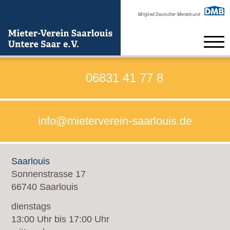
Home
06831 41 77 8
Beratung
info@mieterverein-saarlouis.de
Verein
Formulare zum Beitritt
Saarlouis
Satzung
Sonnenstrasse 17
66740 Saarlouis
Kontakt
dienstags
Neuigkeiten
13:00 Uhr bis 17:00 Uhr