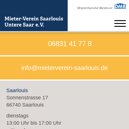
Home
06831 41 77 8
Beratung
info@mieterverein-saarlouis.de
Verein
Formulare zum Beitritt
Saarlouis
Satzung
Sonnenstrasse 17
66740 Saarlouis
Kontakt
dienstags
Neuigkeiten
13:00 Uhr bis 17:00 Uhr