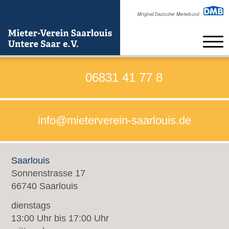
Home
06831 41 77 8
Beratung
info@mieterverein-saarlouis.de
Verein
Formulare zum Beitritt
Saarlouis
Satzung
Sonnenstrasse 17
66740 Saarlouis
Kontakt
dienstags
Neuigkeiten
13:00 Uhr bis 17:00 Uhr